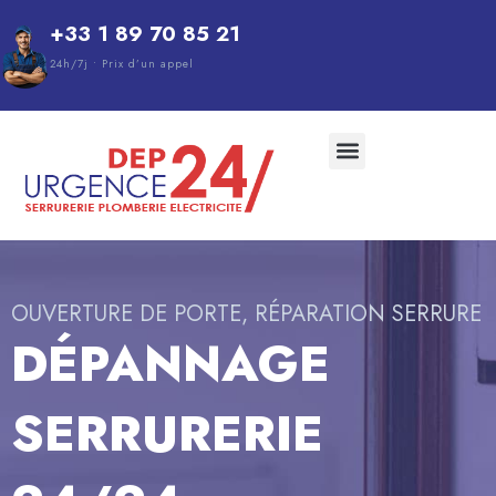
Aller
+33 1 89 70 85 21
au
contenu
24h/7j • Prix d’un appel
Menu
QUI SOMMES-NOUS
OUVERTURE DE PORTE, RÉPARATION SERRURE
DÉPANNAGE
SERRURERIE